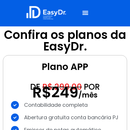
Simulador de Impostos
Confira os planos da
EasyDr.
Plano APP
DE
R$ 299,00
POR
R$249
/mês
Contabilidade completa
Abertura gratuita conta bancária PJ
Emissor de notas automático