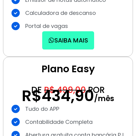
Calculadora de descanso
Portal de vagas
SAIBA MAIS
Plano Easy
DE
R$ 499,00
POR
R$434,90
/mês
Tudo do APP
Contabilidade Completa
Abertura gratuita conta bancária PJ